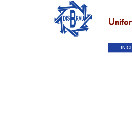
Unifor
INÍC
Produtos