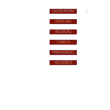
GASTRONOMIA
Clínicas 1
Guarda-
HOTELARIA
pó
Feminino
Elite
RECEPÇÃO
Guarda-
pó
CLÍNICAS
Masculino
Elite
MANUTENÇÃO
ACESSÓRIOS